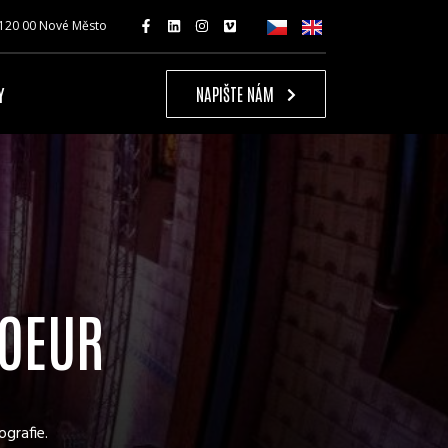
 120 00 Nové Město
Y
NAPIŠTE NÁM
COEUR
ografie.