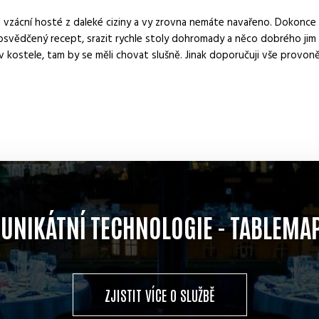
u vzácní hosté z daleké ciziny a vy zrovna nemáte navařeno. Dokonce 
svědčený recept, srazit rychle stoly dohromady a něco dobrého jim 
 v kostele, tam by se měli chovat slušně. Jinak doporučuji vše provo
 UNIKÁTNÍ TECHNOLOGIE - TABLEMA
ZJISTIT VÍCE O SLUŽBĚ