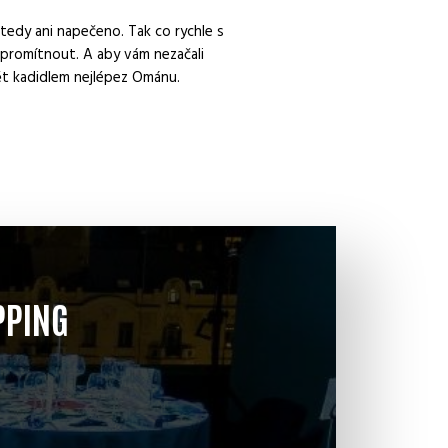
tedy ani napečeno. Tak co rychle s
promítnout. A aby vám nezačali
nět kadidlem nejlépez Ománu.
PPING